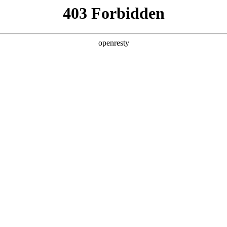
企业业务
个人业务
了解我们
投资者
品
>
广告机
器
电子白板
广告机
EN
Global
查看全部
创新平台
投资者关系
技术策源地开放课题
信息