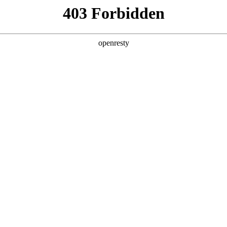
企业业务
个人业务
了解我们
投资者
件
>
手机显示屏
EN
Global
英寸到8英寸产品，具有超窄边框、高刷
的呈现静态画面和动态影像
AMOLED
TFT-LCD