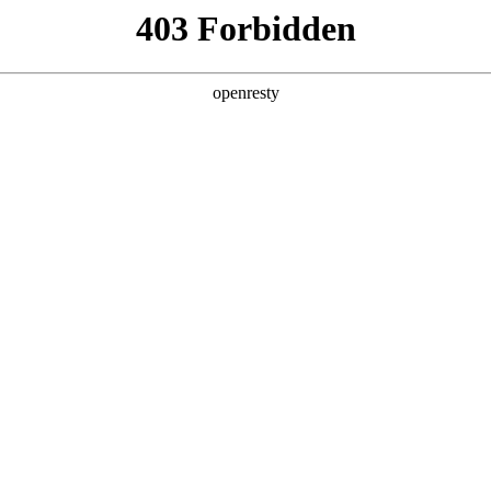
企业业务
个人业务
了解我们
投资者
件
>
平板显示屏
博平板电脑显示屏覆盖了7.0寸至18.5寸的中尺寸移动类产品。产
、广色域、低功耗、触控集成（TDDI+主动笔）等优异性
EN
Global
、掌机及Smart Display等众多领域