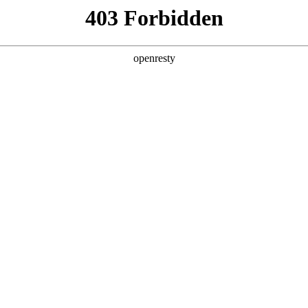
企业业务
个人业务
了解我们
投资者
件>
>
电子白板显示屏
示屏
105英寸触显主流尺寸，具有广视角、宽温、高亮、
府、大中型企业及创业公司、医院等场景，实现教学、会议
EN
Global
政府
企业